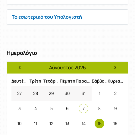
Το εσωτερικό του Υπολογιστή
Ημερολόγιο
Αύγουστος 2026
Προηγούμενος Μήνας
Επόμενος 
Δευτέρα
Τρίτη
Τετάρτη
Πέμπτη
Παρασκευή
Σάββατο
Κυριακή
27
28
29
30
31
1
2
3
4
5
6
7
8
9
10
11
12
13
14
15
16