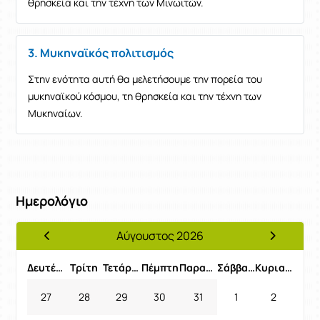
θρησκεία και την τέχνη των Μινωιτών.
3. Μυκηναϊκός πολιτισμός
Στην ενότητα αυτή θα μελετήσουμε την πορεία του
μυκηναϊκού κόσμου, τη θρησκεία και την τέχνη των
Μυκηναίων.
Ημερολόγιο
Αύγουστος 2026
Προηγούμενος Μήνας
Επόμενος 
Δευτέρα
Τρίτη
Τετάρτη
Πέμπτη
Παρασκευή
Σάββατο
Κυριακή
27
28
29
30
31
1
2