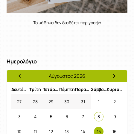
- Το μάθημα δεν διαθέτει περιγραφή -
Ημερολόγιο
Αύγουστος 2026
Προηγούμενος Μήνας
Επόμενος 
Δευτέρα
Τρίτη
Τετάρτη
Πέμπτη
Παρασκευή
Σάββατο
Κυριακή
27
28
29
30
31
1
2
3
4
5
6
7
8
9
10
11
12
13
14
15
16